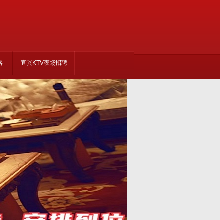
略
宜兴KTV夜场招聘