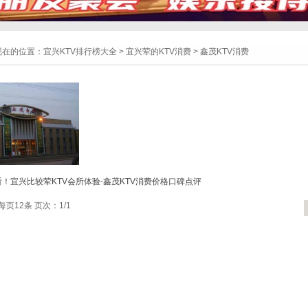
现在的位置：
宜兴KTV排行榜大全
>
宜兴荤的KTV消费
>
鑫茂KTV消费
！宜兴比较荤KTV会所体验-鑫茂KTV消费价格口碑点评
每页12条 页次：1/1