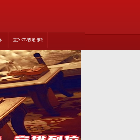
略
宜兴KTV夜场招聘