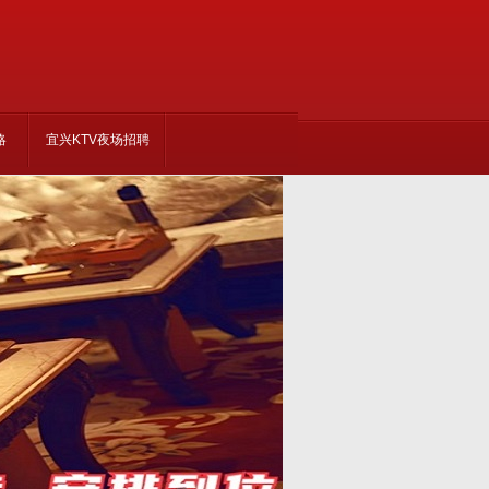
略
宜兴KTV夜场招聘