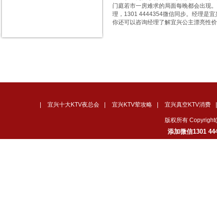
门庭若市一房难求的局面每晚都会出现。
理，1301 4444354微信同步。
你还可以咨询经理了解宜兴公主漂亮性价
|
宜兴十大KTV夜总会
|
宜兴KTV荤攻略
|
宜兴真空KTV消费
版权所有 Copyrig
添加微信1301 4