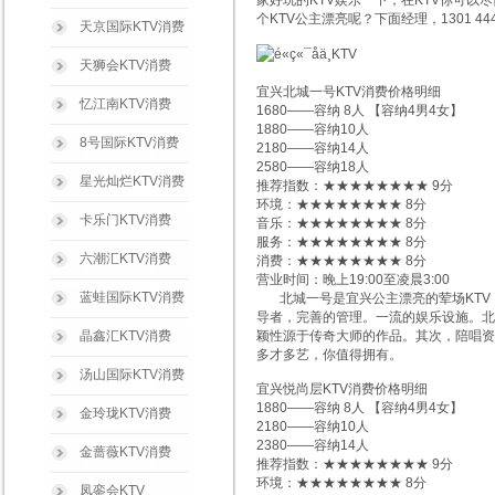
家好玩的KTV娱乐一下，在KTV你可以
个KTV公主漂亮呢？下面经理，1301 
天京国际KTV消费
天狮会KTV消费
宜兴北城一号KTV消费价格明细
忆江南KTV消费
1680——容纳 8人 【容纳4男4女】
1880——容纳10人
8号国际KTV消费
2180——容纳14人
2580——容纳18人
星光灿烂KTV消费
推荐指数：★★★★★★★★ 9分
环境：★★★★★★★★ 8分
卡乐门KTV消费
音乐：★★★★★★★★ 8分
服务：★★★★★★★★ 8分
六潮汇KTV消费
消费：★★★★★★★★ 8分
营业时间：晚上19:00至凌晨3:00
蓝蛙国际KTV消费
北城一号是宜兴公主漂亮的荤场KTV
导者，完善的管理。一流的娱乐设施。北
晶鑫汇KTV消费
颖性源于传奇大师的作品。其次，陪唱资
多才多艺，你值得拥有。
汤山国际KTV消费
宜兴悦尚层KTV消费价格明细
1880——容纳 8人 【容纳4男4女】
金玲珑KTV消费
2180——容纳10人
2380——容纳14人
金蔷薇KTV消费
推荐指数：★★★★★★★★ 9分
环境：★★★★★★★★ 8分
凤銮会KTV