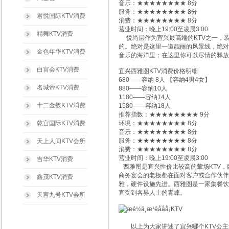
音乐：★★★★★★★★ 8分
服务：★★★★★★★★ 8分
君悦国际KTV消费
消费：★★★★★★★★ 8分
营业时间：晚上19:00至凌晨3:00
精舞KTV消费
悦尚层作为宜兴最高端的KTV之一，
的。绝对是这里一道靓丽的风景线，绝对
金色年华KTV消费
音乐的海洋里；在这里你可以尽情的释放
白宫会KTV消费
宜兴西雅图KTV消费价格明细
680——容纳 8人 【容纳4男4女】
名城帝KTV消费
880——容纳10人
1180——容纳14人
十二金钗KTV消费
1580——容纳18人
推荐指数：★★★★★★★★ 9分
乾宫国际KTV消费
环境：★★★★★★★★ 8分
音乐：★★★★★★★★ 8分
服务：★★★★★★★★ 8分
天上人间KTV会所
消费：★★★★★★★★ 8分
营业时间：晚上19:00至凌晨3:00
吉华KTV消费
西雅图是宜兴性价比较高的荤场KTV，
商务宴会的老板都在面对客户或合作伙伴
鑫茂KTV消费
雅，硬件设施先进。西雅图是一家集餐饮
直受到各界人士的青睐。
天宫九号KTV会所
以上为大家讲述了宜兴哪个KTV公主漂